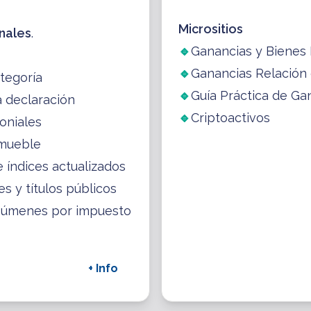
Micrositios
nales
.
🔹
Ganancias y Bienes
🔹
Ganancias Relación
ategoría
🔹
Guía Práctica de Ga
 declaración
🔹
Criptoactivos
oniales
nmueble
 índices actualizados
s y títulos públicos
esúmenes por impuesto
+ Info