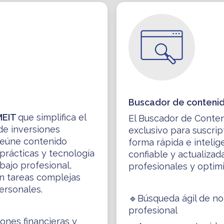
Buscador de conteni
MEIT
que simplifica el
El Buscador de Conten
 de inversiones
exclusivo para suscri
 Reúne contenido
forma rápida e intelig
prácticas y tecnología
confiable y actualizad
bajo profesional,
profesionales y optimiz
en tareas complejas
ersonales.
🔹Búsqueda ágil de nor
profesional
iones financieras y