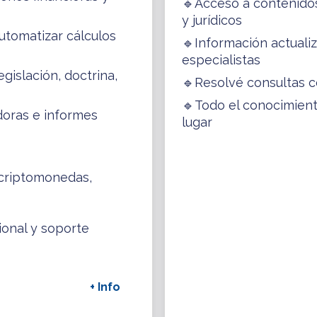
🔹Acceso a contenidos 
y jurídicos
utomatizar cálculos
🔹Información actuali
especialistas
gislación, doctrina,
🔹Resolvé consultas c
🔹Todo el conocimien
doras e informes
lugar
 criptomonedas,
ional y soporte
+ Info